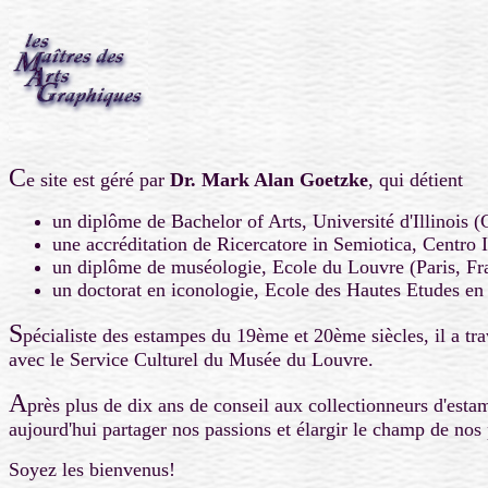
C
e site est géré par
Dr. Mark Alan Goetzke
, qui détient
un diplôme de Bachelor of Arts, Université d'Illinois
une accréditation de Ricercatore in Semiotica, Centro I
un diplôme de muséologie, Ecole du Louvre (Paris, Fr
un doctorat en iconologie, Ecole des Hautes Etudes en 
S
pécialiste des estampes du 19ème et 20ème siècles, il a tra
avec le Service Culturel du Musée du Louvre.
A
près plus de dix ans de conseil aux collectionneurs d'estam
aujourd'hui partager nos passions et élargir le champ de nos p
Soyez les bienvenus!